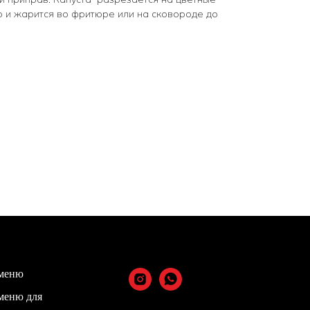
р и жарится во фритюре или на сковороде до
меню
меню для