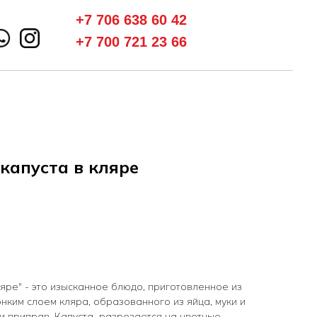
+7 706 638 60 42
+7 700 721 23 66
капуста в кляре
ляре" - это изысканное блюдо, приготовленное из
онким слоем кляра, образованного из яйца, муки и
 и приправ. Капуста разрезается на цветные