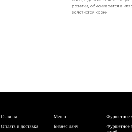
розетки, обмакивается в кля
золотистой корки.
Главная
Меню
Фуршетное 
Оплата и доставка
Бизнес-ланч
Фуршетное 
детей