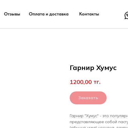
Отзывы
Оплата и доставка
Контакты
Гарнир Хумус
тг.
1200,00
Заказать
Гарнир "Хумус" - это популя
представляющее собой пасту
(обычно нута) чеснока, олив