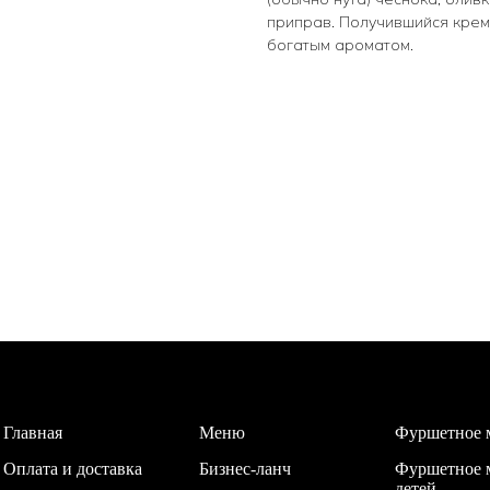
приправ. Получившийся кре
богатым ароматом.
Главная
Меню
Фуршетное 
Оплата и доставка
Бизнес-ланч
Фуршетное 
детей