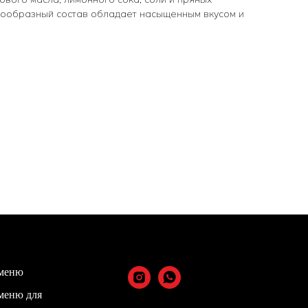
мообразный состав обладает насыщенным вкусом и
меню
меню для