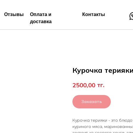
Отзывы
Оплата и
Контакты
доставка
Курочка терияк
тг.
2500,00
Заказать
Курочка терияки - это блюдо
куриного мяса, маринованных
состоит из соевого соуса, са