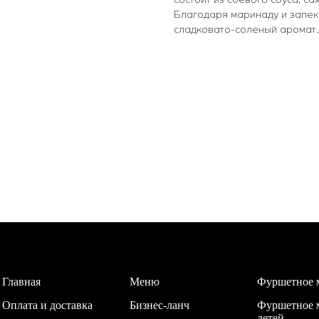
Благодаря маринаду и запек
сладковато-соленый аромат.
Главная
Меню
Фуршетное 
Оплата и доставка
Бизнес-ланч
Фуршетное 
детей