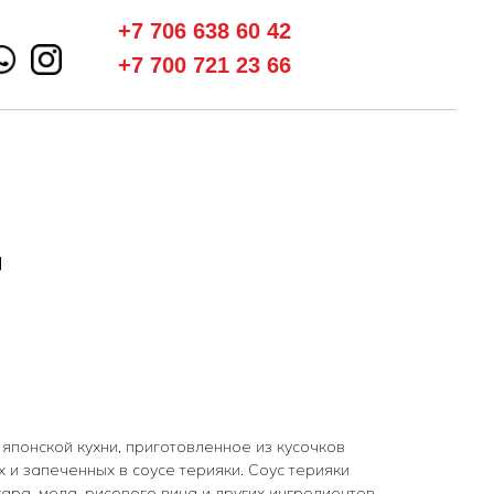
+7 706 638 60 42
+7 700 721 23 66
и
 японской кухни, приготовленное из кусочков
 и запеченных в соусе терияки. Соус терияки
хара, меда, рисового вина и других ингредиентов.