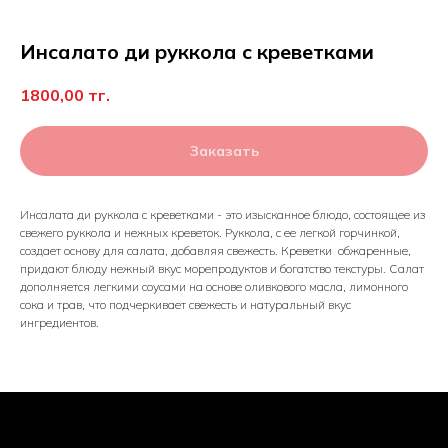
Инсалато ди руккола с креветками
1800,00
тг.
Заказать
Инсалата ди руккола с креветками - это изысканное блюдо, состоящее из
свежего руккола и нежных креветок. Руккола, с ее легкой горчинкой,
создает основу для салата, добавляя свежесть. Креветки обжаренные,
придают блюду нежный вкус морепродуктов и богатство текстуры. Салат
дополняется легкими соусами на основе оливкового масла, лимонного
сока и трав, что подчеркивает свежесть и натуральный вкус
ингредиентов.