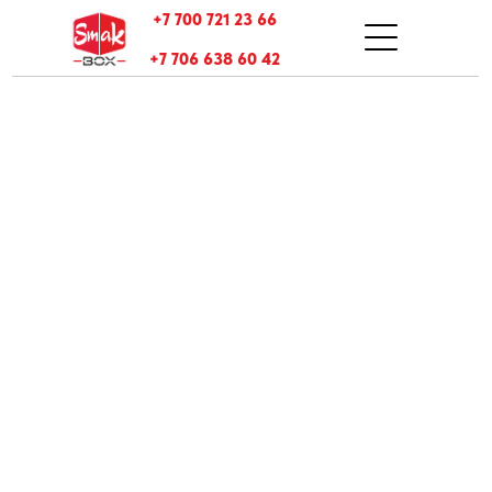
+7 700 721 23 66
+7 706 638 60 42
ставка
тзывы
онтакты
Оплата и доставка