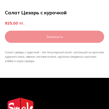
Салат Цезарь с курочкой
925,00
тг.
Заказать
Салат Цезарь с курочкой - это популярный салат, состоящий из кусочков
куриного мяса, свежих листьев салата, крутонах (жареных кусочках
хлеба) и соуса Цезарь.