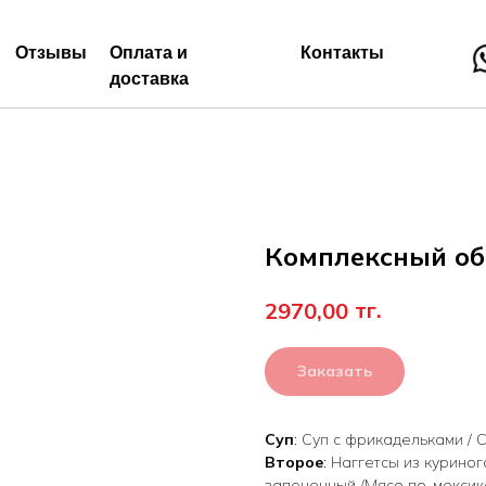
Отзывы
Оплата и
Контакты
доставка
Комплексный об
тг.
2970,00
Заказать
Суп
: Суп с фрикадельками / 
Второе
: Наггетсы из курино
запеченный /Мясо по-мексик