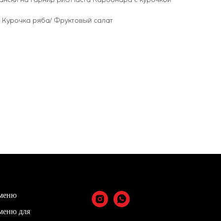
т Курочка ряба/ Фруктовый салат
меню
меню для