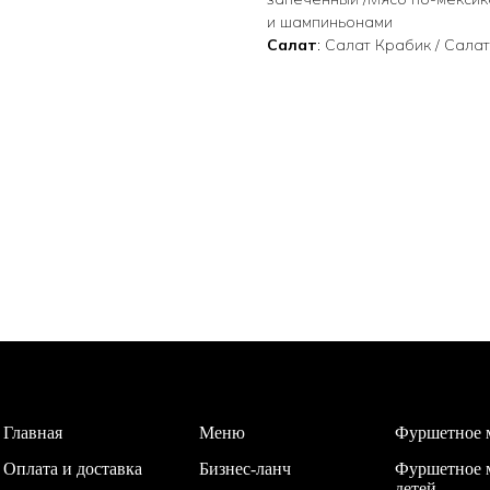
и шампиньонами
Салат
: Салат Крабик / Сала
Главная
Меню
Фуршетное 
Оплата и доставка
Бизнес-ланч
Фуршетное 
детей