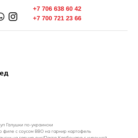
+7 706 638 60 42
+7 700 721 23 66
ед
Суп Галушки по-украински
го филе с соусом ВВО на гарнир картофель
ански на гарнир рис/Паста Карбонара с курочкой